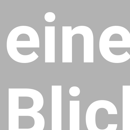
ein
Blic