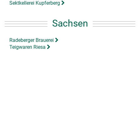
Sektkellerei Kupferberg
Sachsen
Radeberger Brauerei
Teigwaren Riesa
Schleswig-Holstein
CEWE Werktour
Flensburger Brauerei
Kaffee und Schokolade
Niederegger Marzipan
Windpark Meerwind SÜD|OST
Thüringen