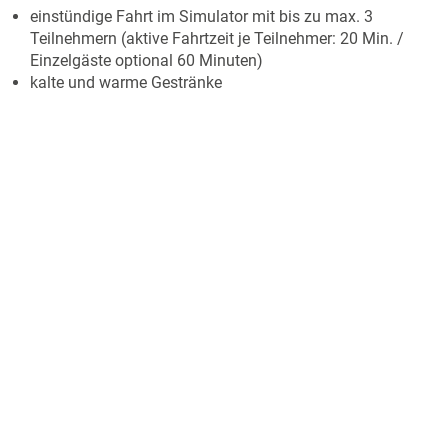
einstündige Fahrt im Simulator mit bis zu max. 3
Teilnehmern (aktive Fahrtzeit je Teilnehmer: 20 Min. /
Einzelgäste optional 60 Minuten)
kalte und warme Gestränke
Mitschau im Kontrollraum bei Fahrten anderer
Teilnehmer
Nutzung des Schulungsraums
Teilnahmebescheinigung
Hinweise
Die Fahrt findet im ICE-Simulator Fulda: Baureihe 401/402
statt.
Voraussetzungen:
Mindestalter 10 Jahre. Die
Simulatorfahrt ist völlig ungefährlich, die Teilnahme findet
jedoch auf eigenes Risiko statt. Dies gilt vor allem für
Teilnehmer mit gesundheitlichen Einschränkungen (Herz-
und/oder Kreislauferkrankungen bzw. Neigung zur Übelkeit