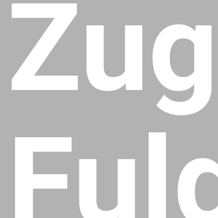
Zug
Ful