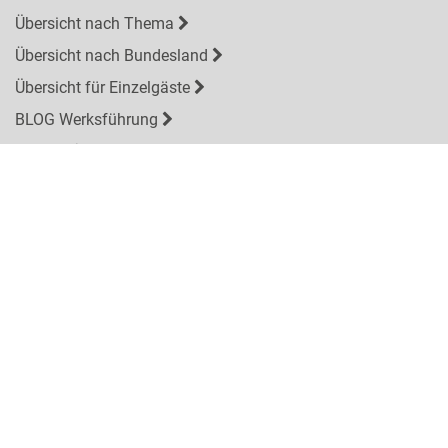
Übersicht nach Thema
Übersicht nach Bundesland
Übersicht für Einzelgäste
BLOG Werksführung
Kontakt
Über uns
Rechtliches
Impressum
Datenschutzerklärung
Information BFSG
AGB
Die besten Angebote per newsletter
E-
Mail-
ABONNIEREN