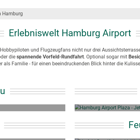
n Hamburg
Erlebniswelt Hamburg Airport
Hobbypiloten und Flugzeugfans nicht nur drei Aussichtsterras
der die
spannende Vorfeld-Rundfahrt
. Optional sogar mit
Besi
als Familie - für einen beeindruckenden Blick hinter die Kulis
au
bot
Gr
Fe
bot
Gr