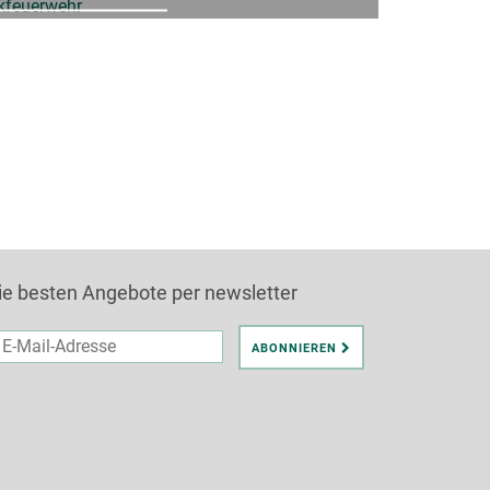
344,50€
b
p.P.
ie besten Angebote per newsletter
il-
ABONNIEREN
dresse