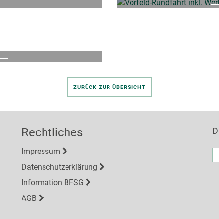
a
r
bot
.P.
ZURÜCK ZUR ÜBERSICHT
Rechtliches
D
E-
Impressum
Ma
A
Datenschutzerklärung
Information BFSG
AGB