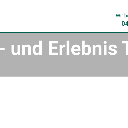
Wir b
0
 und Erlebnis 