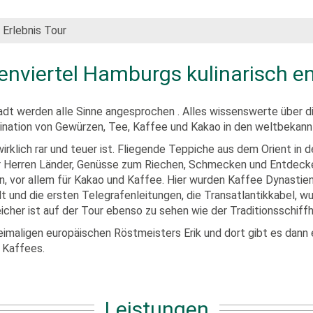
Erlebnis Tour
enviertel Hamburgs kulinarisch e
adt werden alle Sinne angesprochen . Alles wissenswerte über 
szination von Gewürzen, Tee, Kaffee und Kakao in den weltbekan
wirklich rar und teuer ist. Fliegende Teppiche aus dem Orient i
r Herren Länder, Genüsse zum Riechen, Schmecken und Entdecke
 vor allem für Kakao und Kaffee. Hier wurden Kaffee Dynastien
dt und die ersten Telegrafenleitungen, die Transatlantikkabel,
cher ist auf der Tour ebenso zu sehen wie der Traditionsschif
eimaligen europäischen Röstmeisters Erik und dort gibt es dann
 Kaffees.
Leistungen