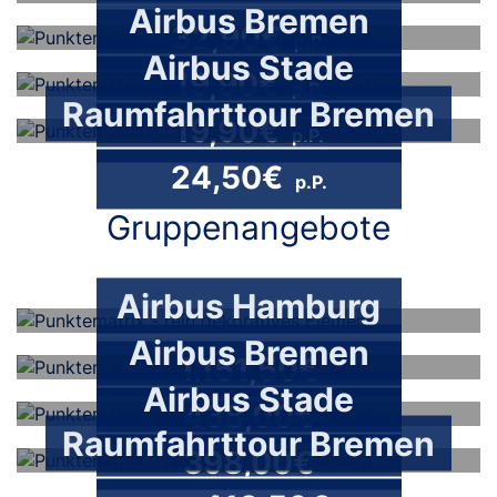
Airbus Bremen
32,90€
p.P.
Airbus Stade
19,90€
p.P.
Raumfahrttour Bremen
19,90€
p.P.
24,50€
p.P.
Gruppenangebote
Airbus Hamburg
Airbus Bremen
1.151,50€
Airbus Stade
438,00€
Raumfahrttour Bremen
398,00€