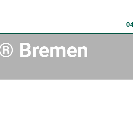
0
 ® Bremen