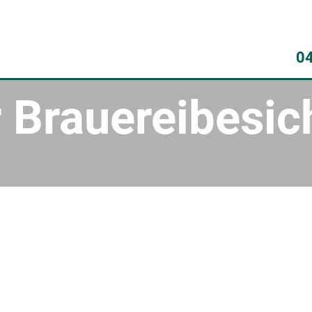
0
 Brauereibesic