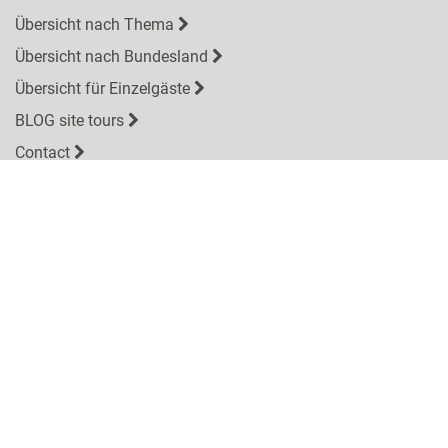
Übersicht nach Thema
Übersicht nach Bundesland
Übersicht für Einzelgäste
BLOG site tours
Contact
Über uns
legal
Impressum
Datenschutzerklärung
BFSG Declaration of Conformity
Conditions
The best offers via newsletter
E-
mail
SUBSCRIBE