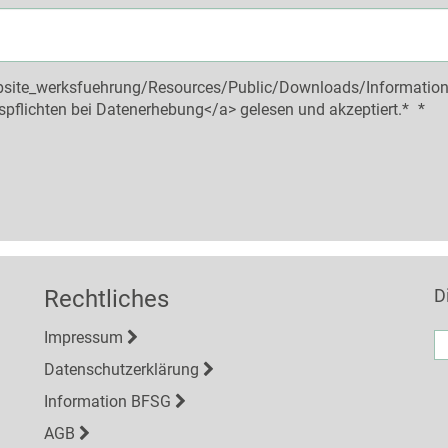
ebsite_werksfuehrung/Resources/Public/Downloads/Informations
nspflichten bei Datenerhebung</a> gelesen und akzeptiert.*
*
Rechtliches
D
E-
Impressum
Ma
A
Datenschutzerklärung
Information BFSG
AGB